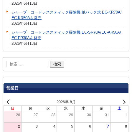
2026年6月13日
シャープ コードレススティック掃除機 紙パック式 EC-KR70A/
EC-KR50Aを発売
2026年6月13日
シャープ コードレススティック掃除機 EC-SR70A/EC-AR50A/
EC-FR30Aを発売
2026年6月13日
営業日
2026年 8月
日
月
火
水
木
金
土
26
27
28
29
30
31
1
2
3
4
5
6
7
8