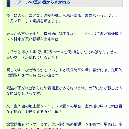
エアコンの室外機から水が出る
今年に入り、エアコンの室外機から水が出る、故障ちゃうか ? 、と
１月２月によく電話を頂きます。
結果から言いますと、機械的には問題なし、しかし出てきた室外機ド
レン排水が悪い影響を出す時は
キチッと排水工事(専用蛇腹ホースを使用)をしなければなりません。
古いホースが破れているときも
同じです。なぜ出るかといいますと暖房時室外機に霜が付き、定期的
に霜取りをする時に水が出ます
気温が下がればさらに除霜頻度が多くなります。外部に氷が張るよう
な時はなおさらです。
又、室外機の地上置き・ベランダ置きの場合、室外機の周りに物は置
かず風通しを良くする方が、能力
節電効果もアップします。雪が室外機の風通しを阻害する場合は、室