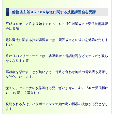
総務省主催 4Ｋ・8Ｋ放送に関する技術講習会を受講
平成３０年１２月より始まるＢＳ・ＣＳ110°衛星放送で受信技術講習
会に参加
電波漏洩に関する技術講習会では、既設放送との違いを勉強いたしま
した。
終わりのフリートークでは、訪販業者・電話勧誘などでテレビが映ら
なくなります等
高齢者を惑わすことが無いよう、行政と合わせ地域の電気店も見守り
を強化いたします。
慌てて、アンテナの改修等は必要ございません。4Ｋ・8Ｋの受信機(ﾁ
ｭｰﾅｰ)を新しく購入して
視聴される方は、パラボラアンテナ始め宅内機器の改修が必要となり
ます。