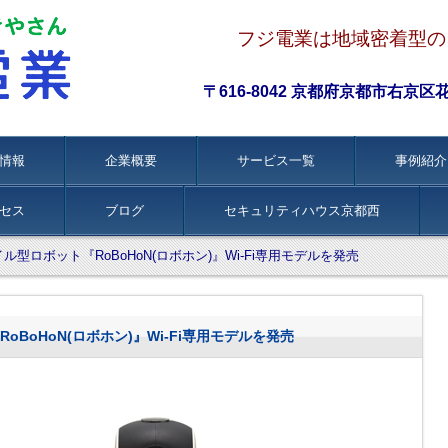
フジ電業は地域密着型の
〒616-8042 京都府京都市右京区花園伊
情報
企業概要
サービス一覧
事例紹介
セス
ブログ
セキュリティハウス京都西
ル型ロボット『RoBoHoN(ロボホン)』Wi-Fi専用モデルを発売
BoHoN(ロボホン)』Wi-Fi専用モデルを発売