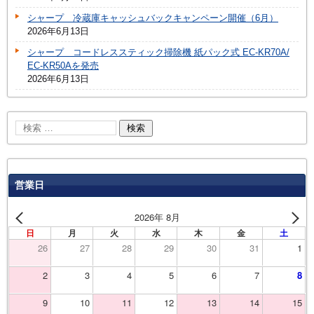
シャープ 冷蔵庫キャッシュバックキャンペーン開催（6月）
2026年6月13日
シャープ コードレススティック掃除機 紙パック式 EC-KR70A/
EC-KR50Aを発売
2026年6月13日
営業日
2026年 8月
日
月
火
水
木
金
土
26
27
28
29
30
31
1
2
3
4
5
6
7
8
9
10
11
12
13
14
15