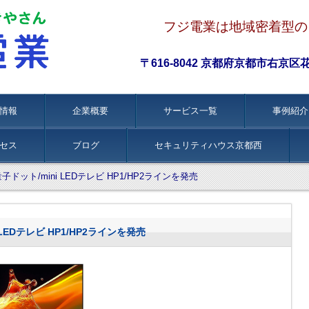
フジ電業は地域密着型の
〒616-8042 京都府京都市右京区花園伊
情報
企業概要
サービス一覧
事例紹介
セス
ブログ
セキュリティハウス京都西
ドット/mini LEDテレビ HP1/HP2ラインを発売
LEDテレビ HP1/HP2ラインを発売