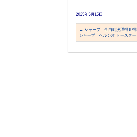
2025年5月15日
←
シャープ 全自動洗濯機６機
シャープ ヘルシオ トースター 