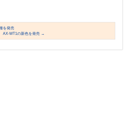
種を発売
AX-WT1の新色を発売
→