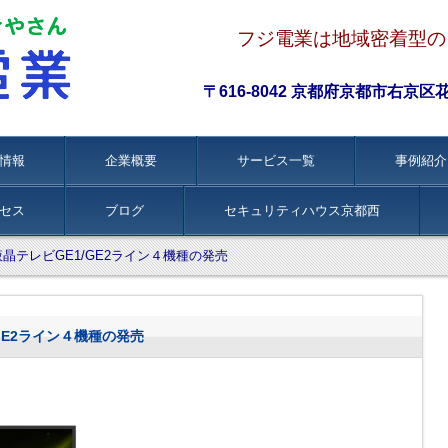
フジ電業は地域密着型の
〒616-8042 京都府京都市右京区花園伊
情報
企業概要
サービス一覧
事例紹介
セス
ブログ
セキュリティハウス京都西
液晶テレビGE1/GE2ライン４機種の発売
GE2ライン４機種の発売