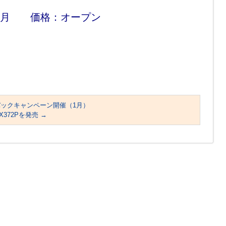
２月 価格：オープン
バックキャンペーン開催（1月）
-X372Pを発売
→