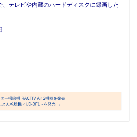
で、テレビや内蔵のハードディスクに録画した
日
掃除機 RACTIV Air 2機種を発売
とん乾燥機＜UD-BF1＞を発売
→