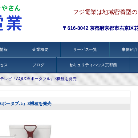
フジ電業は地域密着型の
〒616-8042 京都府京都市右京区花園伊
情報
企業概要
サービス一覧
事例紹介
セス
ブログ
セキュリティハウス京都西
テレビ『AQUOSポータブル』3機種を発売
Sポータブル』3機種を発売