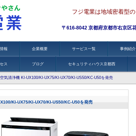
フジ電業は地域密着型の
〒616-8042 京都府京都市右京区花園伊
情報
企業概要
サービス一覧
事例紹介
セス
ブログ
セキュリティハウス京都西
浄機 KI-UX100/KI-UX75/KI-UX70/KI-US50/KC-U50を発売
/KI-UX75/KI-UX70/KI-US50/KC-U50を発売