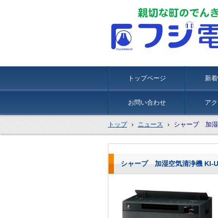
トップページ
新着
お問い合わせ
アク
トップ
›
ニュース
›
シャープ 加湿空気清
シャープ 加湿空気清浄機 KI-UX100