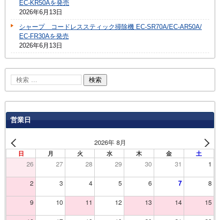
EC-KR50Aを発売
2026年6月13日
シャープ コードレススティック掃除機 EC-SR70A/EC-AR50A/
EC-FR30Aを発売
2026年6月13日
営業日
2026年 8月
日
月
火
水
木
金
土
26
27
28
29
30
31
1
2
3
4
5
6
7
8
9
10
11
12
13
14
15