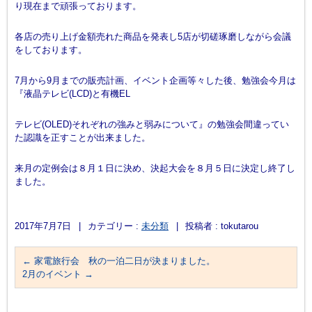
り現在まで頑張っております。
各店の売り上げ金額売れた商品を発表し5店が切磋琢磨しながら会議
をしております。
7月から9月までの販売計画、イベント企画等々した後、勉強会今月は
『液晶テレビ(LCD)と有機EL
テレビ(OLED)それぞれの強みと弱みについて』の勉強会間違ってい
た認識を正すことが出来ました。
来月の定例会は８月１日に決め、決起大会を８月５日に決定し終了し
ました。
2017年7月7日
|
カテゴリー :
未分類
|
投稿者 : tokutarou
←
家電旅行会 秋の一泊二日が決まりました。
2月のイベント
→