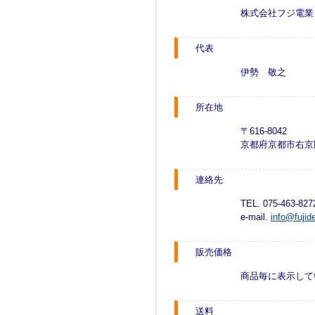
株式会社フジ電業
代表
伊勢 敬之
所在地
〒616-8042
京都府京都市右京
連絡先
TEL. 075-463-82
e-mail.
info@fujid
販売価格
商品毎に表示して
送料